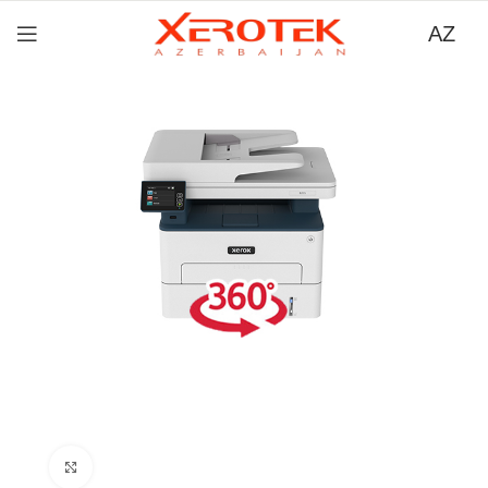
AZ
Böyütmək üçün tıklayın