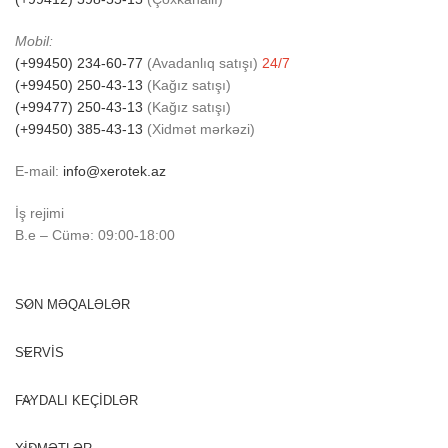
Mobil:
(+99450) 234-60-77
(Avadanlıq satışı)
24/7
(+99450) 250-43-13
(Kağız satışı)
(+99477) 250-43-13
(Kağız satışı)
(+99450) 385-43-13
(Xidmət mərkəzi)
E-mail:
info@xerotek.az
İş rejimi
B.e – Cümə: 09:00-18:00
SON MƏQALƏLƏR
SERVİS
FAYDALI KEÇİDLƏR