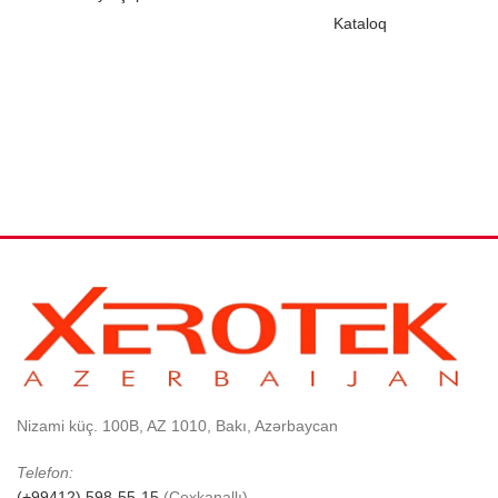
Kataloq
Nizami küç. 100B, AZ 1010, Bakı, Azərbaycan
Telefon:
(+99412) 598-55-15
(Çoxkanallı)