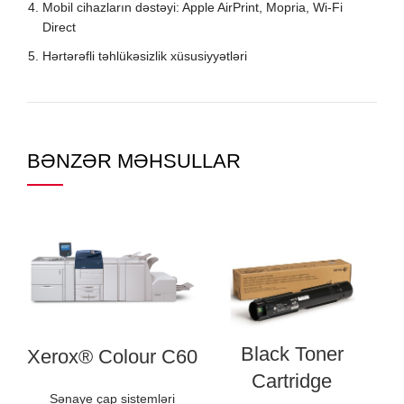
Mobil cihazların dəstəyi: Apple AirPrint, Mopria, Wi-Fi
Direct
Hərtərəfli təhlükəsizlik xüsusiyyətləri
BƏNZƏR MƏHSULLAR
Black Toner
Xerox® Colour C60
Cartridge
Sənaye çap sistemləri