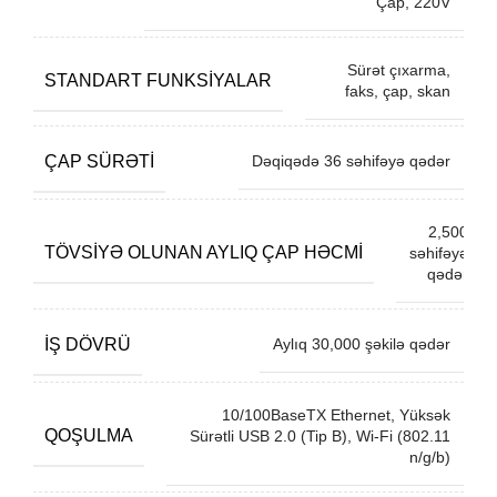
Çap, 220V
Sürət çıxarma,
STANDART FUNKSIYALAR
faks, çap, skan
ÇAP SÜRƏTI
Dəqiqədə 36 səhifəyə qədər
2,500
TÖVSIYƏ OLUNAN AYLIQ ÇAP HƏCMI
səhifəyə
qədər
İŞ DÖVRÜ
Aylıq 30,000 şəkilə qədər
10/100BaseTX Ethernet, Yüksək
QOŞULMA
Sürətli USB 2.0 (Tip B), Wi-Fi (802.11
n/g/b)