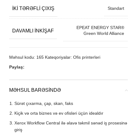
İKI TƏRƏFLI ÇIXIŞ
Standart
EPEAT ENERGY STAR®
DAVAMLI INKIŞAF
Green World Alliance
Məhsul kodu:
165
Kateqoriyalar:
Ofis printerləri
Paylaş:
MƏHSUL BARƏSINDƏ
Sürət çıxarma, çap, skan, faks
Kiçik və orta biznes və ev ofisləri üçün idealdır
Xerox Workflow Central ilə əlavə təkmil sənəd iş prosesinə
giriş