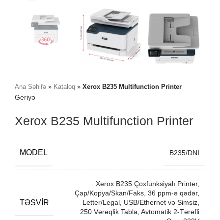
Ana Səhifə
»
Kataloq
»
Xerox B235 Multifunction Printer
Geriyə
Xerox B235 Multifunction Printer
MODEL
B235/DNI
Xerox B235 Çoxfunksiyalı Printer,
Çap/Kopya/Skan/Faks, 36 ppm-ə qədər,
TƏSVIR
Letter/Legal, USB/Ethernet və Simsiz,
250 Vərəqlik Tabla, Avtomatik 2-Tərəfli