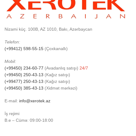
Nizami küç. 100B, AZ 1010, Bakı, Azərbaycan
Telefon:
(+99412) 598-55-15
(Çoxkanallı)
Mobil:
(+99450) 234-60-77
(Avadanlıq satışı)
24/7
(+99450) 250-43-13
(Kağız satışı)
(+99477) 250-43-13
(Kağız satışı)
(+99450) 385-43-13
(Xidmət mərkəzi)
E-mail:
info@xerotek.az
İş rejimi
B.e – Cümə: 09:00-18:00