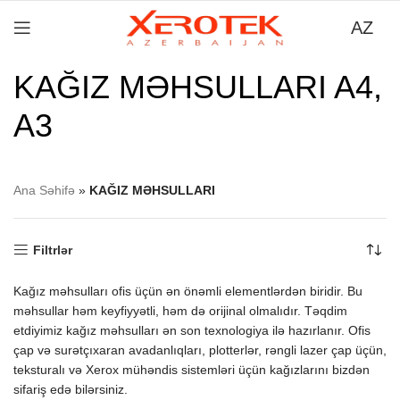
AZ
KAĞIZ MƏHSULLARI A4,
A3
Ana Səhifə
»
KAĞIZ MƏHSULLARI
Filtrlər
Kağız məhsulları ofis üçün ən önəmli elementlərdən biridir. Bu
məhsullar həm keyfiyyətli, həm də orijinal olmalıdır. Təqdim
etdiyimiz kağız məhsulları ən son texnologiya ilə hazırlanır. Ofis
çap və surətçıxaran avadanlıqları, plotterlər, rəngli lazer çap üçün,
teksturalı və Xerox mühəndis sistemləri üçün kağızlarını bizdən
sifariş edə bilərsiniz.