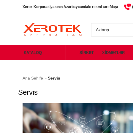
Xerox Korporasiyasının Azərbaycandakı rəsmi tərəfdaşı
KATALOQ
ŞİRKƏT
XİDMƏTLƏR
Ana Səhifə
»
Servis
Servis