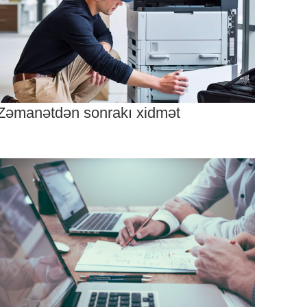
Zəmanətdən sonrakı xidmət