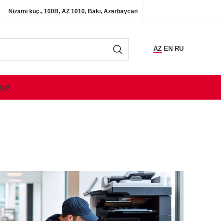
Nizami küç., 100B, AZ 1010, Bakı, Azərbaycan
AZ
EN
RU
QƏ