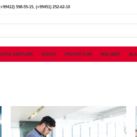
(+99412) 598-55-15
,
(+99451) 252-62-10
SATIŞ ŞƏRTLƏRİ
SERVİS
PROYEKTLƏR
MƏLUMAT
ƏLA