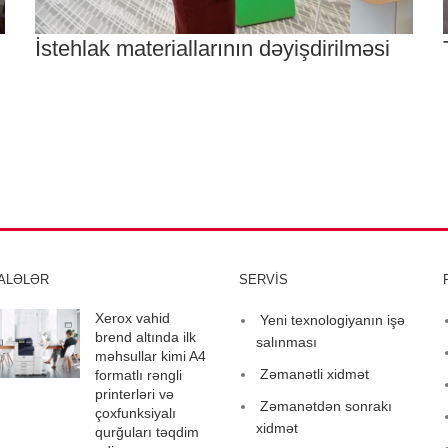
İstehlak materiallarının dəyişdirilməsi
ALƏLƏR
SERVİS
Xerox vahid
Yeni texnologiyanın işə
brend altında ilk
salınması
məhsullar kimi A4
Zəmanətli xidmət
formatlı rəngli
printerləri və
Zəmanətdən sonrakı
çoxfunksiyalı
xidmət
qurğuları təqdim