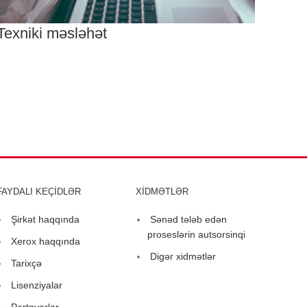
Texniki məsləhət
FAYDALI KEÇİDLƏR
XİDMƏTLƏR
Şirkət haqqında
Sənəd tələb edən
proseslərin autsorsinqi
Xerox haqqında
Digər xidmətlər
Tarixçə
Lisenziyalar