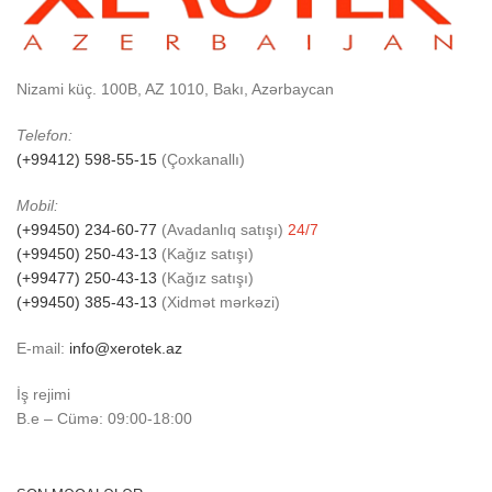
Nizami küç. 100B, AZ 1010, Bakı, Azərbaycan
Telefon:
(+99412) 598-55-15
(Çoxkanallı)
Mobil:
(+99450) 234-60-77
(Avadanlıq satışı)
24/7
(+99450) 250-43-13
(Kağız satışı)
(+99477) 250-43-13
(Kağız satışı)
(+99450) 385-43-13
(Xidmət mərkəzi)
E-mail:
info@xerotek.az
İş rejimi
B.e – Cümə: 09:00-18:00