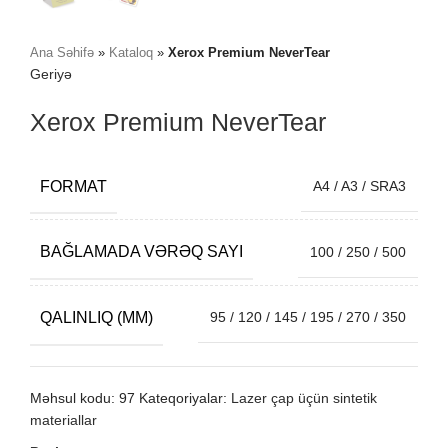
Ana Səhifə
»
Kataloq
»
Xerox Premium NeverTear
Geriyə
Xerox Premium NeverTear
FORMAT
A4 / A3 / SRA3
BAĞLAMADA VƏRƏQ SAYI
100 / 250 / 500
QALINLIQ (ΜM)
95 / 120 / 145 / 195 / 270 / 350
Məhsul kodu:
97
Kateqoriyalar:
Lazer çap üçün sintetik
materiallar