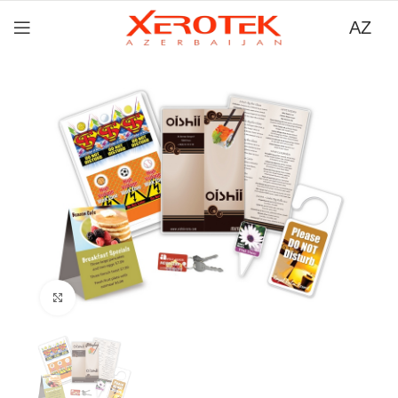
AZ
Böyütmək üçün tıklayın