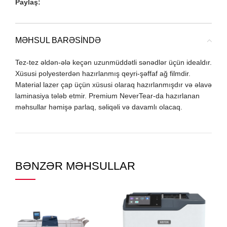
Paylaş:
MƏHSUL BARƏSINDƏ
Tez-tez əldən-ələ keçən uzunmüddətli sənədlər üçün idealdır.
Xüsusi polyesterdən hazırlanmış qeyri-şəffaf ağ filmdir.
Material lazer çap üçün xüsusi olaraq hazırlanmışdır və əlavə
laminasiya tələb etmir. Premium NeverTear-da hazırlanan
məhsullar həmişə parlaq, səliqəli və davamlı olacaq.
BƏNZƏR MƏHSULLAR