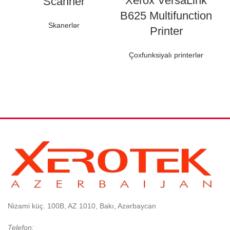
Xerox VersaLink
Scanner
B625 Multifunction
Skanerlər
Printer
Çoxfunksiyalı printerlər
Nizami küç. 100B, AZ 1010, Bakı, Azərbaycan
Telefon: