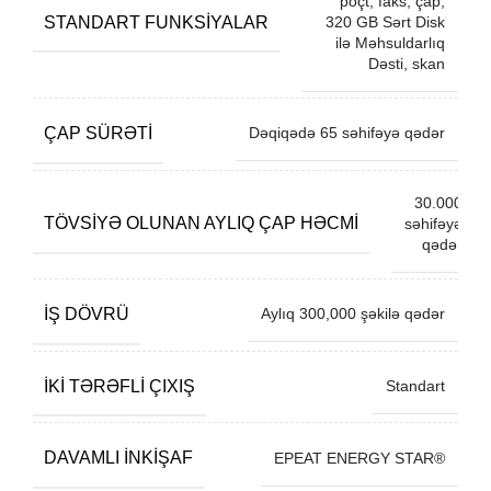
poçt, faks, çap,
STANDART FUNKSIYALAR
320 GB Sərt Disk
ilə Məhsuldarlıq
Dəsti, skan
ÇAP SÜRƏTI
Dəqiqədə 65 səhifəyə qədər
30.000
TÖVSIYƏ OLUNAN AYLIQ ÇAP HƏCMI
səhifəyə
qədər
İŞ DÖVRÜ
Aylıq 300,000 şəkilə qədər
İKI TƏRƏFLI ÇIXIŞ
Standart
DAVAMLI INKIŞAF
EPEAT ENERGY STAR®