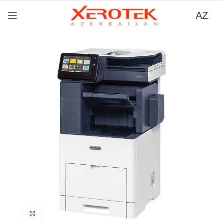
AZ
Böyütmək üçün tıklayın