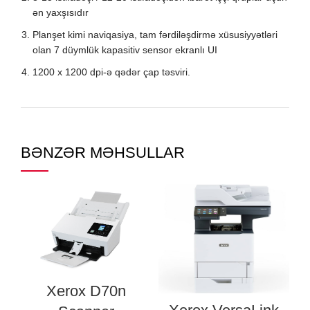
ən yaxşısıdır
Planşet kimi naviqasiya, tam fərdiləşdirmə xüsusiyyətləri
olan 7 düymlük kapasitiv sensor ekranlı UI
1200 x 1200 dpi-ə qədər çap təsviri.
BƏNZƏR MƏHSULLAR
Xerox D70n