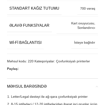
STANDART KAĞIZ TUTUMU
700 vərəq
Kart oxuyucusu,
ƏLAVƏ FUNKSIYALAR
Sonlandırıcı
WI-FI BAĞLANTISI
İstəyə bağlıdır
Məhsul kodu:
220
Kateqoriyalar:
Çoxfunksiyalı printerlər
Paylaş:
MƏHSUL BARƏSINDƏ
Letter/Legal dəstəyi ilə ağ-qara çoxfunksiyalı printer
8-15 istifadəçi / 12-20 istifadəçidən ibarət işçi qruplar üçün