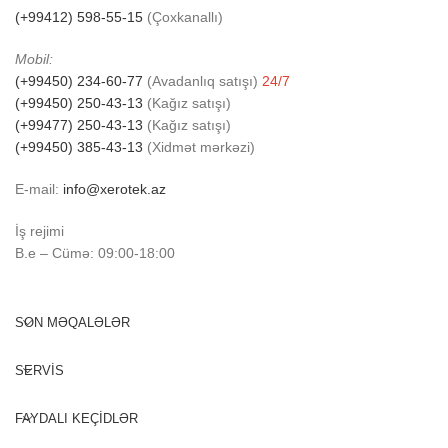
(+99412) 598-55-15
(Çoxkanallı)
Mobil:
(+99450) 234-60-77
(Avadanlıq satışı)
24/7
(+99450) 250-43-13
(Kağız satışı)
(+99477) 250-43-13
(Kağız satışı)
(+99450) 385-43-13
(Xidmət mərkəzi)
E-mail:
info@xerotek.az
İş rejimi
B.e – Cümə: 09:00-18:00
SON MƏQALƏLƏR
SERVİS
FAYDALI KEÇİDLƏR