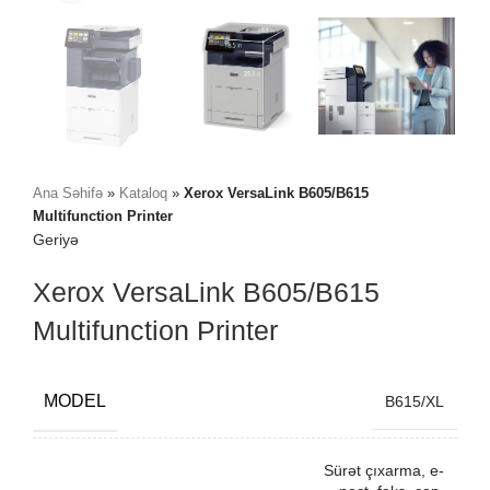
Ana Səhifə
»
Kataloq
»
Xerox VersaLink B605/B615
Multifunction Printer
Geriyə
Xerox VersaLink B605/B615
Multifunction Printer
MODEL
B615/XL
Sürət çıxarma, e-