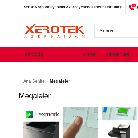
Xerox Korporasiyasının Azərbaycandakı rəsmi tərəfdaşı
KATALOQ
ŞİRKƏT
XİDMƏTLƏR
Ana Səhifə
»
Məqalələr
Məqalələr