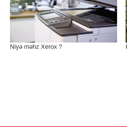
Niyə məhz Xerox ?