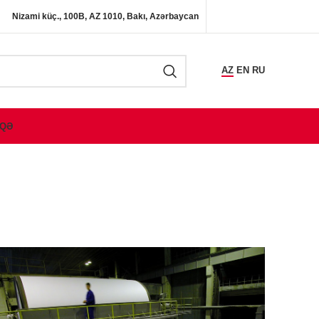
Nizami küç., 100B, AZ 1010, Bakı, Azərbaycan
AZ
EN
RU
QƏ