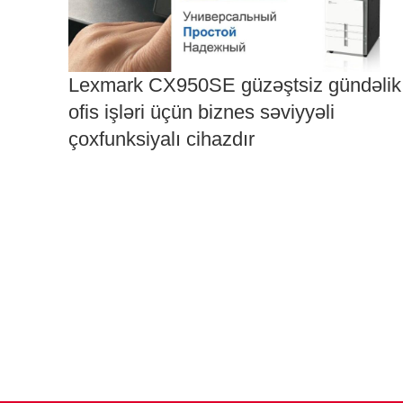
Lexmark CX950SE güzəştsiz gündəlik
ofis işləri üçün biznes səviyyəli
çoxfunksiyalı cihazdır