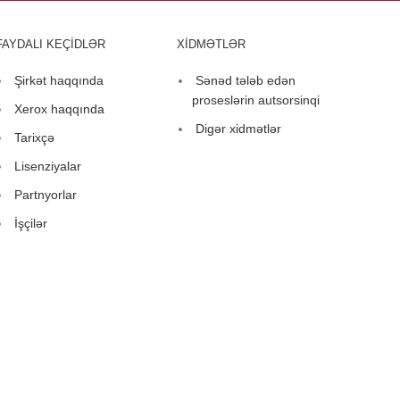
FAYDALI KEÇİDLƏR
XİDMƏTLƏR
Şirkət haqqında
Sənəd tələb edən
proseslərin autsorsinqi
Xerox haqqında
Digər xidmətlər
Tarixçə
Lisenziyalar
Partnyorlar
İşçilər