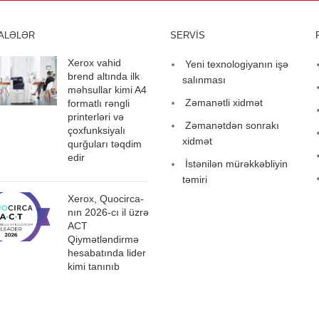
ALƏLƏR
SERVİS
Xerox vahid
Yeni texnologiyanın işə
brend altında ilk
salınması
məhsullar kimi A4
Zəmanətli xidmət
formatlı rəngli
printerləri və
Zəmanətdən sonrakı
çoxfunksiyalı
xidmət
qurğuları təqdim
edir
İstənilən mürəkkəbliyin
təmiri
Xerox, Quocirca-
nın 2026-cı il üzrə
ACT
Qiymətləndirmə
hesabatında lider
kimi tanınıb