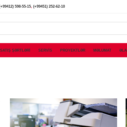
(+99412) 598-55-15
,
(+99451) 252-62-10
SATIŞ ŞƏRTLƏRİ
SERVİS
PROYEKTLƏR
MƏLUMAT
ƏLA