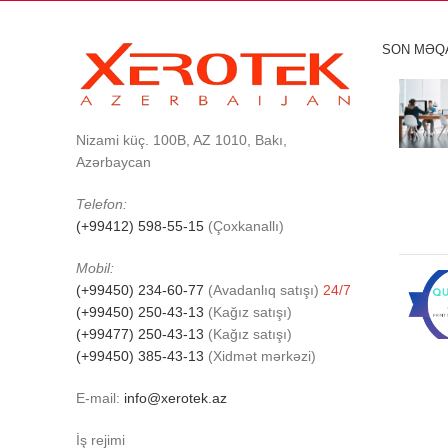
SON MƏQ
Nizami küç. 100B, AZ 1010, Bakı,
Azərbaycan
Telefon:
(+99412) 598-55-15
(Çoxkanallı)
Mobil:
(+99450) 234-60-77
(Avadanlıq satışı)
24/7
(+99450) 250-43-13
(Kağız satışı)
(+99477) 250-43-13
(Kağız satışı)
(+99450) 385-43-13
(Xidmət mərkəzi)
E-mail:
info@xerotek.az
İş rejimi