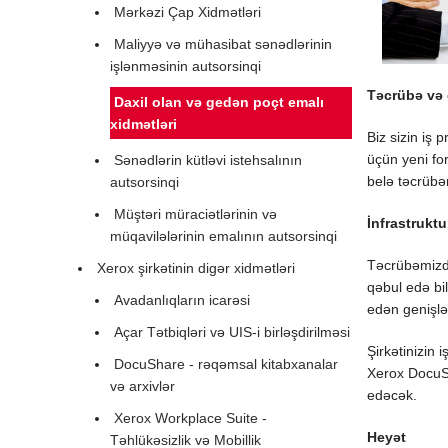
Mərkəzi Çap Xidmətləri
Maliyyə və mühasibat sənədlərinin
işlənməsinin autsorsinqi
Təcrübə və 
Daxil olan və gedən poçt emalı
xidmətləri
Biz sizin iş 
üçün yeni fo
Sənədlərin kütləvi istehsalının
belə təcrübəm
autsorsinqi
Müştəri müraciətlərinin və
İnfrastruktu
müqavilələrinin emalının autsorsinqi
Təcrübəmizdə
Xerox şirkətinin digər xidmətləri
qəbul edə bil
Avadanlıqların icarəsi
edən genişlə
Açar Tətbiqləri və UIS-i birləşdirilməsi
Şirkətinizin 
DocuShare - rəqəmsal kitabxanalar
Xerox DocuSh
və arxivlər
edəcək.
Xerox Workplace Suite -
Heyət
Təhlükəsizlik və Mobillik