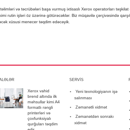
təlimləri və təcrübələri başa vurmuş ixtisaslı Xerox operatorları təşkil
kimi rutin işləri öz üzərinə götürəcəklər. Biz müqavilə çərçivəsində qarş
əcək xüsusi menecer təqdim edəcəyik.
ALƏLƏR
SERVİS
Xerox vahid
Yeni texnologiyanın işə
brend altında ilk
salınması
məhsullar kimi A4
Zəmanətli xidmət
formatlı rəngli
printerləri və
Zəmanətdən sonrakı
çoxfunksiyalı
xidmət
qurğuları təqdim
edir