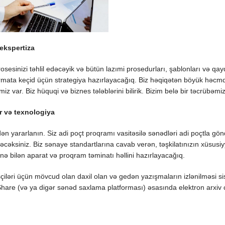
ekspertiza
prosesinizi təhlil edəcəyik və bütün lazımi prosedurları, şablonları və qa
rmata keçid üçün strategiya hazırlayacağıq. Biz həqiqətən böyük həcmd
iz var. Biz hüquqi və biznes tələblərini bilirik. Bizim belə bir təcrübəmiz
r və texnologiya
n yararlanın. Siz adi poçt proqramı vasitəsilə sənədləri adi poçtla gönd
əcəksiniz. Biz sənaye standartlarına cavab verən, təşkilatınızın xüsusiy
nə bilən aparat və proqram təminatı həllini hazırlayacağıq.
işçiləri üçün mövcud olan daxil olan və gedən yazışmaların izlənilməsi 
are (və ya digər sənəd saxlama platforması) əsasında elektron arxiv cari