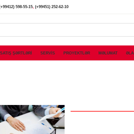
(+99412) 598-55-15
,
(+99451) 252-62-10
SATIŞ ŞƏRTLƏRİ
SERVİS
PROYEKTLƏR
MƏLUMAT
ƏLA