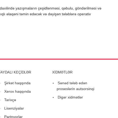
at daxilində yazışmaların çeşidlənməsi, qəbulu, göndərilməsi və
ılıqlı əlaqəni təmin edəcək və dəyişən tələblərə operativ
FAYDALI KEÇİDLƏR
XİDMƏTLƏR
Şirkət haqqında
Sənəd tələb edən
proseslərin autsorsinqi
Xerox haqqında
Digər xidmətlər
Tarixçə
Lisenziyalar
Partnyorlar