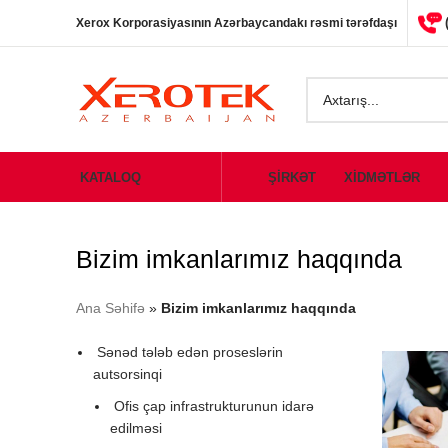
Xerox Korporasiyasının Azərbaycandakı rəsmi tərəfdaşı
KATALOQ
ŞİRKƏT
XİDMƏTLƏR
Bizim imkanlarımız haqqında
Ana Səhifə
»
Bizim imkanlarımız haqqında
Sənəd tələb edən proseslərin
autsorsinqi
Ofis çap infrastrukturunun idarə
edilməsi