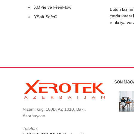
XMPie və FreeFlow
Bütün lazımi 
çatdırılması 
YSoft SafeQ
reaksiya ver
SON MƏQ
Nizami küç. 100B, AZ 1010, Bakı,
Azərbaycan
Telefon: