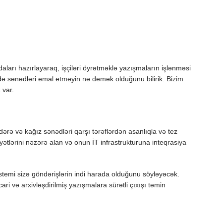
ydaları hazırlayaraq, işçiləri öyrətməklə yazışmaların işlənməsi
ə sənədləri emal etməyin nə demək olduğunu bilirik. Bizim
 var.
ərə və kağız sənədləri qarşı tərəflərdən asanlıqla və tez
yətlərini nəzərə alan və onun İT infrastrukturuna inteqrasiya
sistemi sizə göndərişlərin indi harada olduğunu söyləyəcək.
 və arxivləşdirilmiş yazışmalara sürətli çıxışı təmin