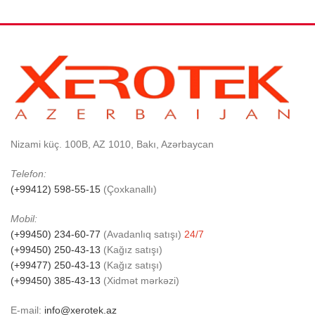
Nizami küç. 100B, AZ 1010, Bakı, Azərbaycan
Telefon:
(+99412) 598-55-15
(Çoxkanallı)
Mobil:
(+99450) 234-60-77
(Avadanlıq satışı)
24/7
(+99450) 250-43-13
(Kağız satışı)
(+99477) 250-43-13
(Kağız satışı)
(+99450) 385-43-13
(Xidmət mərkəzi)
E-mail:
info@xerotek.az