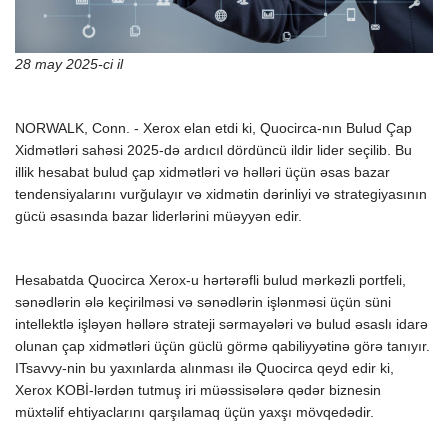
28 may 2025-ci il
NORWALK, Conn. - Xerox elan etdi ki, Quocirca-nın Bulud Çap
Xidmətləri sahəsi 2025-də ardıcıl dördüncü ildir lider seçilib. Bu
illik hesabat bulud çap xidmətləri və həlləri üçün əsas bazar
tendensiyalarını vurğulayır və xidmətin dərinliyi və strategiyasının
gücü əsasında bazar liderlərini müəyyən edir.
Hesabatda Quocirca Xerox-u hərtərəfli bulud mərkəzli portfeli,
sənədlərin ələ keçirilməsi və sənədlərin işlənməsi üçün süni
intellektlə işləyən həllərə strateji sərmayələri və bulud əsaslı idarə
olunan çap xidmətləri üçün güclü görmə qabiliyyətinə görə tanıyır.
ITsavvy-nin bu yaxınlarda alınması ilə Quocirca qeyd edir ki,
Xerox KOBİ-lərdən tutmuş iri müəssisələrə qədər biznesin
müxtəlif ehtiyaclarını qarşılamaq üçün yaxşı mövqedədir.