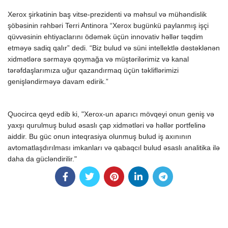
Xerox şirkətinin baş vitse-prezidenti və məhsul və mühəndislik
şöbəsinin rəhbəri Terri Antinora “Xerox bugünkü paylanmış işçi
qüvvəsinin ehtiyaclarını ödəmək üçün innovativ həllər təqdim
etməyə sadiq qalır” dedi. “Biz bulud və süni intellektlə dəstəklənən
xidmətlərə sərmayə qoymağa və müştərilərimiz və kanal
tərəfdaşlarımıza uğur qazandırmaq üçün təkliflərimizi
genişləndirməyə davam edirik.”
Quocirca qeyd edib ki, "Xerox-un aparıcı mövqeyi onun geniş və
yaxşı qurulmuş bulud əsaslı çap xidmətləri və həllər portfelinə
aiddir. Bu güc onun inteqrasiya olunmuş bulud iş axınının
avtomatlaşdırılması imkanları və qabaqcıl bulud əsaslı analitika ilə
daha da gücləndirilir."