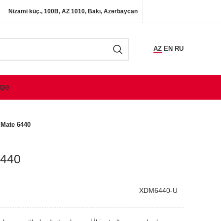
Nizami küç., 100B, AZ 1010, Bakı, Azərbaycan
AZ
EN
RU
QƏ
Mate 6440
6440
XDM6440-U