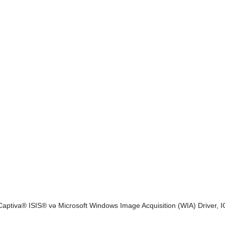
aptiva® ISIS® və Microsoft Windows Image Acquisition (WIA) Driver, I