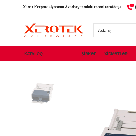
Xerox Korporasiyasının Azərbaycandakı rəsmi tərəfdaşı
KATALOQ
ŞİRKƏT
XİDMƏTLƏR