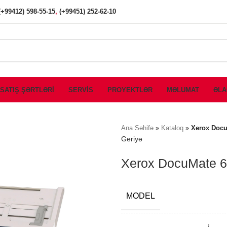
(+99412) 598-55-15
,
(+99451) 252-62-10
SATIŞ ŞƏRTLƏRİ
SERVİS
PROYEKTLƏR
MƏLUMAT
ƏLA
Ana Səhifə
»
Kataloq
»
Xerox Docu
Geriyə
Xerox DocuMate 
MODEL