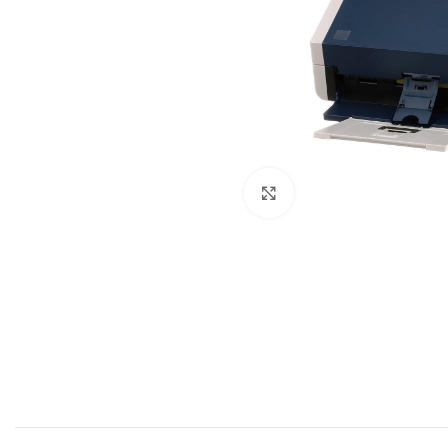
Böyütmək üçün tıklayın