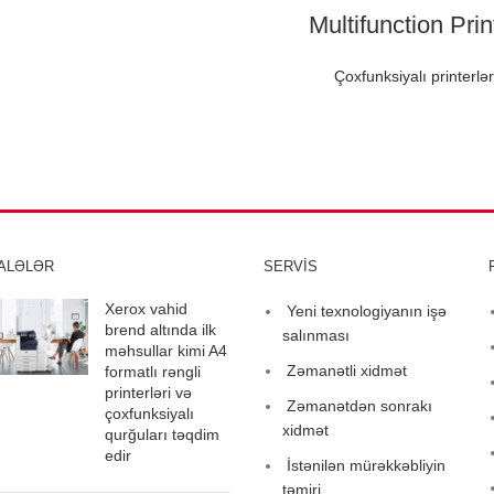
Multifunction Prin
Çoxfunksiyalı printerlər
ALƏLƏR
SERVİS
Xerox vahid
Yeni texnologiyanın işə
brend altında ilk
salınması
məhsullar kimi A4
Zəmanətli xidmət
formatlı rəngli
printerləri və
Zəmanətdən sonrakı
çoxfunksiyalı
xidmət
qurğuları təqdim
edir
İstənilən mürəkkəbliyin
təmiri