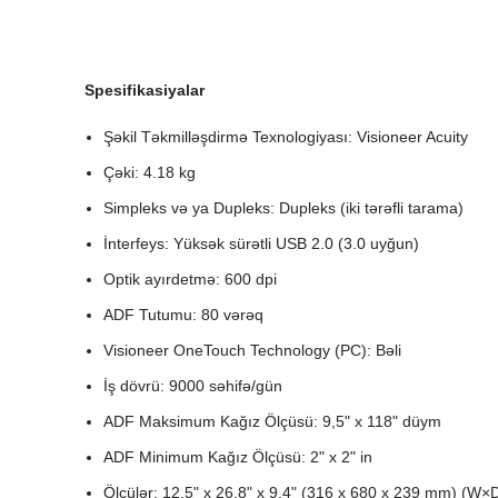
Spesifikasiyalar
Şəkil Təkmilləşdirmə Texnologiyası: Visioneer Acuity
Çəki: 4.18 kg
Simpleks və ya Dupleks: Dupleks (iki tərəfli tarama)
İnterfeys: Yüksək sürətli USB 2.0 (3.0 uyğun)
Optik ayırdetmə: 600 dpi
ADF Tutumu: 80 vərəq
Visioneer OneTouch Technology (PC): Bəli
İş dövrü: 9000 səhifə/gün
ADF Maksimum Kağız Ölçüsü: 9,5" x 118" düym
ADF Minimum Kağız Ölçüsü: 2" x 2" in
Ölçülər: 12,5" x 26,8" x 9,4" (316 x 680 x 239 mm) (W×