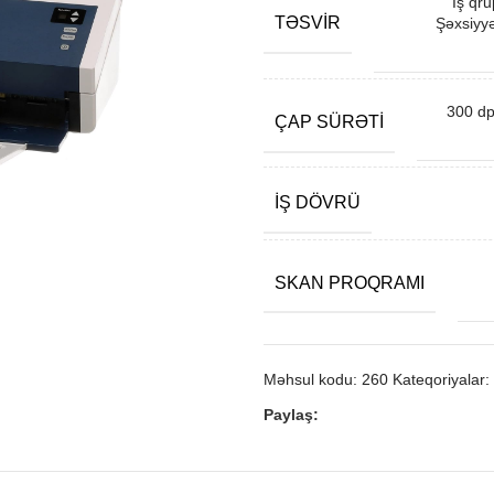
İş qru
TƏSVIR
Şəxsiyyə
300 dp
ÇAP SÜRƏTI
İŞ DÖVRÜ
SKAN PROQRAMI
Məhsul kodu:
260
Kateqoriyalar:
Paylaş: