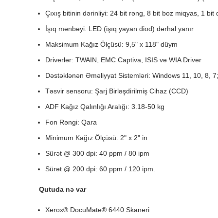
Çıxış bitinin dərinliyi: 24 bit rəng, 8 bit boz miqyas, 1 bit
İşıq mənbəyi: LED (işıq yayan diod) dərhal yanır
Maksimum Kağız Ölçüsü: 9,5" x 118" düym
Driverlər: TWAIN, EMC Captiva, ISIS və WIA Driver
Dəstəklənən Əməliyyat Sistemləri: Windows 11, 10, 8, 7
Təsvir sensoru: Şarj Birləşdirilmiş Cihaz (CCD)
ADF Kağız Qalınlığı Aralığı: 3.18-50 kg
Fon Rəngi: Qara
Minimum Kağız Ölçüsü: 2" x 2" in
Sürət @ 300 dpi: 40 ppm / 80 ipm
Sürət @ 200 dpi: 60 ppm / 120 ipm.
Qutuda nə var
Xerox® DocuMate® 6440 Skaneri