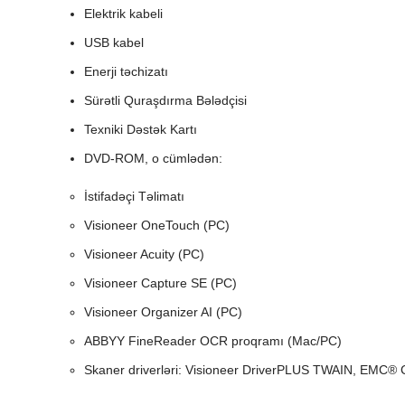
Elektrik kabeli
USB kabel
Enerji təchizatı
Sürətli Quraşdırma Bələdçisi
Texniki Dəstək Kartı
DVD-ROM, o cümlədən:
İstifadəçi Təlimatı
Visioneer OneTouch (PC)
Visioneer Acuity (PC)
Visioneer Capture SE (PC)
Visioneer Organizer AI (PC)
ABBYY FineReader OCR proqramı (Mac/PC)
Skaner driverləri: Visioneer DriverPLUS TWAIN, EMC® C