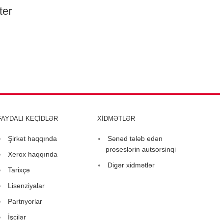
ter
FAYDALI KEÇİDLƏR
XİDMƏTLƏR
Şirkət haqqında
Sənəd tələb edən
proseslərin autsorsinqi
Xerox haqqında
Digər xidmətlər
Tarixçə
Lisenziyalar
Partnyorlar
İşçilər