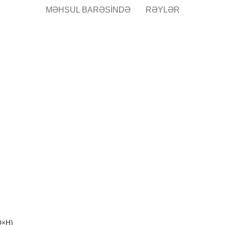
MƏHSUL BARƏSINDƏ
RƏYLƏR
D×H)