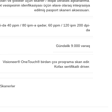
pları və şöbələr üçün skaner / İkiqat ultrasəs aşkarlanma.
t vəsiqəsinin idenfikasiyası üçün əlavə olaraq inteqrasiya
edilmiş pasport skaneri aksessuarı.
i-də 40 ppm / 80 ipm-ə qədər, 60 ppm / 120 ipm 200 dpi-
də
Gündəlik 9.000 vərəq
Visioneer® OneTouch® birdən çox proqrama skan edir.
Kofax sertifikatlı driver.
Skanerlər