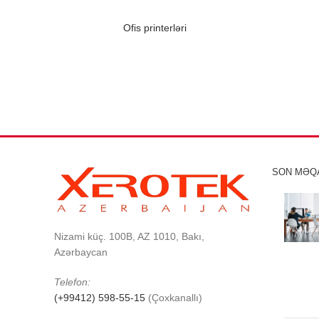
Ofis printerləri
SON MƏQ
Nizami küç. 100B, AZ 1010, Bakı,
Azərbaycan
Telefon:
(+99412) 598-55-15
(Çoxkanallı)