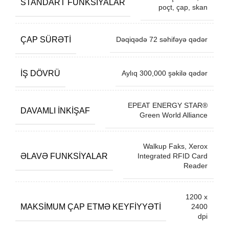
STANDART FUNKSIYALAR
poçt, çap, skan
ÇAP SÜRƏTI
Dəqiqədə 72 səhifəyə qədər
İŞ DÖVRÜ
Aylıq 300,000 şəkilə qədər
EPEAT ENERGY STAR®
DAVAMLI INKIŞAF
Green World Alliance
Walkup Faks, Xerox
ƏLAVƏ FUNKSIYALAR
Integrated RFID Card
Reader
1200 x
MAKSIMUM ÇAP ETMƏ KEYFIYYƏTI
2400
dpi