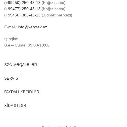
(+99450) 250-43-13
(Kağız satışı)
(+99477) 250-43-13
(Kağız satışı)
(+99450) 385-43-13
(Xidmət mərkəzi)
E-mail:
info@xerotek.az
İş rejimi
B.e – Cümə: 09:00-18:00
SON MƏQALƏLƏR
SERVİS
FAYDALI KEÇİDLƏR
XİDMƏTLƏR