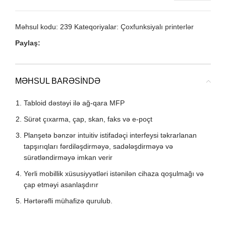
Məhsul kodu:
239
Kateqoriyalar:
Çoxfunksiyalı printerlər
Paylaş:
MƏHSUL BARƏSINDƏ
Tabloid dəstəyi ilə ağ-qara MFP
Sürət çıxarma, çap, skan, faks və e-poçt
Planşetə bənzər intuitiv istifadəçi interfeysi təkrarlanan
tapşırıqları fərdiləşdirməyə, sadələşdirməyə və
sürətləndirməyə imkan verir
Yerli mobillik xüsusiyyətləri istənilən cihaza qoşulmağı və
çap etməyi asanlaşdırır
Hərtərəfli mühafizə qurulub.