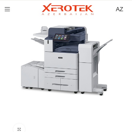
AZ
Böyütmək üçün tıklayın