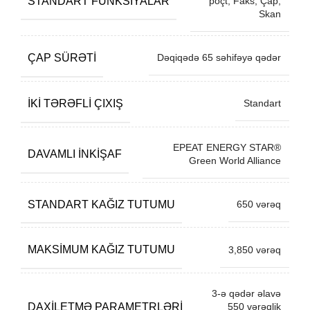
STANDART FUNKSIYALAR
poçt, Faks, Çap,
Skan
ÇAP SÜRƏTI
Dəqiqədə 65 səhifəyə qədər
İKI TƏRƏFLI ÇIXIŞ
Standart
EPEAT ENERGY STAR®
DAVAMLI INKIŞAF
Green World Alliance
STANDART KAĞIZ TUTUMU
650 vərəq
MAKSIMUM KAĞIZ TUTUMU
3,850 vərəq
3-ə qədər əlavə
DAXILETMƏ PARAMETRLƏRI
550 vərəqlik