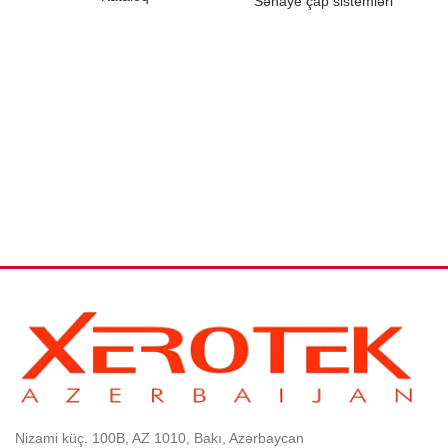
Sənaye çap sistemləri
B
Nizami küç. 100B, AZ 1010, Bakı, Azərbaycan