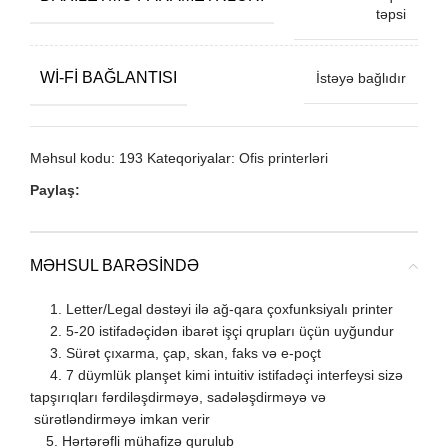
təpsi
WI-FI BAĞLANTISI
İstəyə bağlıdır
Məhsul kodu:
193
Kateqoriyalar:
Ofis printerləri
Paylaş:
MƏHSUL BARƏSINDƏ
1. Letter/Legal dəstəyi ilə ağ-qara çoxfunksiyalı printer
2. 5-20 istifadəçidən ibarət işçi qrupları üçün uyğundur
3. Sürət çıxarma, çap, skan, faks və e-poçt
4. 7 düymlük planşet kimi intuitiv istifadəçi interfeysi sizə
tapşırıqları fərdiləşdirməyə, sadələşdirməyə və
sürətləndirməyə imkan verir
5. Hərtərəfli mühafizə qurulub