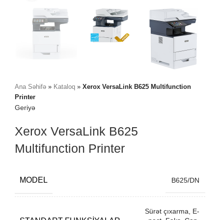
Ana Səhifə
»
Kataloq
»
Xerox VersaLink B625 Multifunction
Printer
Geriyə
Xerox VersaLink B625
Multifunction Printer
MODEL
B625/DN
Sürət çıxarma, E-