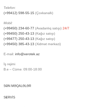
Telefon:
(+99412) 598-55-15
(Çoxkanallı)
Mobil:
(+99450) 234-60-77
(Avadanlıq satışı)
24/7
(+99450) 250-43-13
(Kağız satışı)
(+99477) 250-43-13
(Kağız satışı)
(+99450) 385-43-13
(Xidmət mərkəzi)
E-mail:
info@xerotek.az
İş rejimi
B.e – Cümə: 09:00-18:00
SON MƏQALƏLƏR
SERVİS