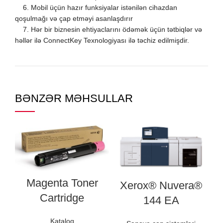
6. Mobil üçün hazır funksiyalar istənilən cihazdan
qoşulmağı və çap etməyi asanlaşdırır
7. Hər bir biznesin ehtiyaclarını ödəmək üçün tətbiqlər və
həllər ilə ConnectKey Texnologiyası ilə təchiz edilmişdir.
BƏNZƏR MƏHSULLAR
Magenta Toner
Xerox® Nuvera®
Cartridge
144 EA
Kataloq