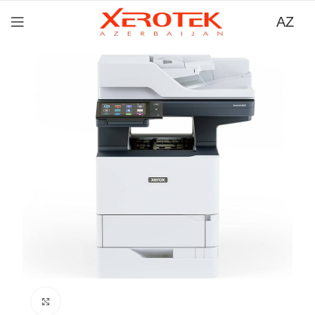
AZ
Böyütmək üçün tıklayın