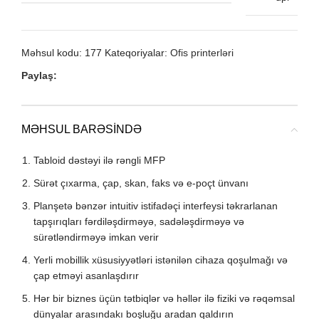
Məhsul kodu:
177
Kateqoriyalar:
Ofis printerləri
Paylaş:
MƏHSUL BARƏSINDƏ
Tabloid dəstəyi ilə rəngli MFP
Sürət çıxarma, çap, skan, faks və e-poçt ünvanı
Planşetə bənzər intuitiv istifadəçi interfeysi təkrarlanan
tapşırıqları fərdiləşdirməyə, sadələşdirməyə və
sürətləndirməyə imkan verir
Yerli mobillik xüsusiyyətləri istənilən cihaza qoşulmağı və
çap etməyi asanlaşdırır
Hər bir biznes üçün tətbiqlər və həllər ilə fiziki və rəqəmsal
dünyalar arasındakı boşluğu aradan qaldırın