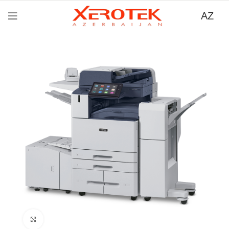
AZ
Böyütmək üçün tıklayın