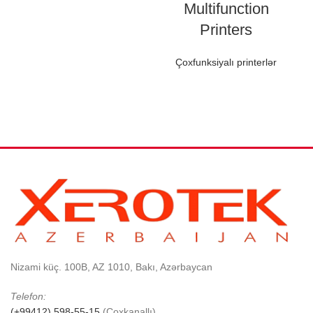
Multifunction
Printers
Çoxfunksiyalı printerlər
Nizami küç. 100B, AZ 1010, Bakı, Azərbaycan
Telefon:
(+99412) 598-55-15
(Çoxkanallı)