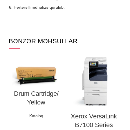
Hərtərəfli mühafizə qurulub.
BƏNZƏR MƏHSULLAR
Drum Cartridge/
Yellow
Xerox VersaLink
Kataloq
B7100 Series