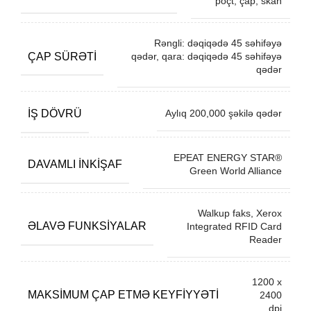
poçt, çap, skan
Rəngli: dəqiqədə 45 səhifəyə
ÇAP SÜRƏTI
qədər, qara: dəqiqədə 45 səhifəyə
qədər
İŞ DÖVRÜ
Aylıq 200,000 şəkilə qədər
EPEAT ENERGY STAR®
DAVAMLI INKIŞAF
Green World Alliance
Walkup faks, Xerox
ƏLAVƏ FUNKSIYALAR
Integrated RFID Card
Reader
1200 x
MAKSIMUM ÇAP ETMƏ KEYFIYYƏTI
2400
dpi