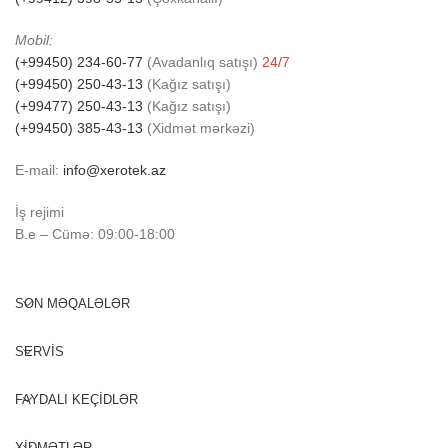
Mobil:
(+99450) 234-60-77
(Avadanlıq satışı)
24/7
(+99450) 250-43-13
(Kağız satışı)
(+99477) 250-43-13
(Kağız satışı)
(+99450) 385-43-13
(Xidmət mərkəzi)
E-mail:
info@xerotek.az
İş rejimi
B.e – Cümə: 09:00-18:00
SON MƏQALƏLƏR
SERVİS
FAYDALI KEÇİDLƏR
XİDMƏTLƏR