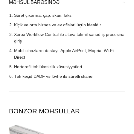
MƏHSUL BARƏSINDƏ
Sürət çıxarma, çap, skan,
faks
Kiçik və orta biznes və ev ofisləri üçün idealdır
Xerox Workflow Central ilə əlavə təkmil sənəd iş prosesinə
giriş
Mobil cihazların dəstəyi: Apple AirPrint, Mopria, Wi-Fi
Direct
Hərtərəfli təhlükəsizlik xüsusiyyətləri
Tək keçid DADF və lövhə ilə sürətli skaner
BƏNZƏR MƏHSULLAR