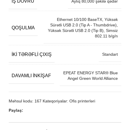
İŞ DÖVRÜ
Aylıq 80,000 şəkilə qədər
Ethernet 10/100 BaseTX, Yüksək
Sürətli USB 2.0 (Tip A - Thumbdrive),
QOŞULMA
Yüksək Sürətli USB 2.0 (Tip B), Simsiz
802.11 b/g/n
İKI TƏRƏFLI ÇIXIŞ
Standart
EPEAT ENERGY STAR® Blue
DAVAMLI INKIŞAF
Angel Green World Alliance
Məhsul kodu:
167
Kateqoriyalar:
Ofis printerləri
Paylaş: