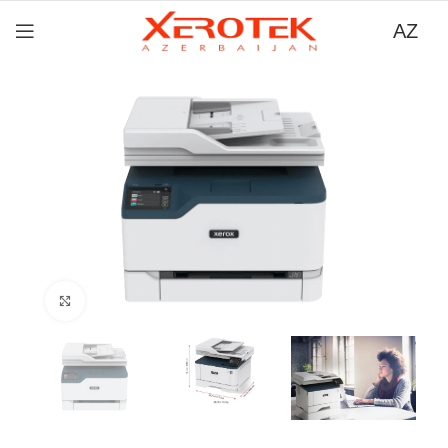
AZ
Böyütmək üçün tıklayın