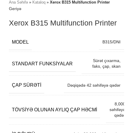
Ana Səhifə
»
Kataloq
»
Xerox B315 Multifunction Printer
Geriyə
Xerox B315 Multifunction Printer
MODEL
B315/DNI
Sürət çıxarma,
STANDART FUNKSIYALAR
faks, çap, skan
ÇAP SÜRƏTI
Dəqiqədə 42 səhifəyə qədər
8,000
TÖVSIYƏ OLUNAN AYLIQ ÇAP HƏCMI
səhifəyə
qədər