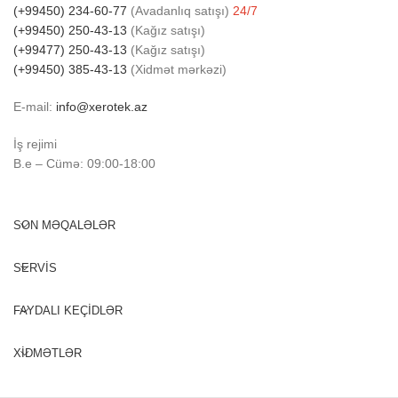
(+99450) 234-60-77
(Avadanlıq satışı)
24/7
(+99450) 250-43-13
(Kağız satışı)
(+99477) 250-43-13
(Kağız satışı)
(+99450) 385-43-13
(Xidmət mərkəzi)
E-mail:
info@xerotek.az
İş rejimi
B.e – Cümə: 09:00-18:00
SON MƏQALƏLƏR
SERVİS
FAYDALI KEÇİDLƏR
XİDMƏTLƏR