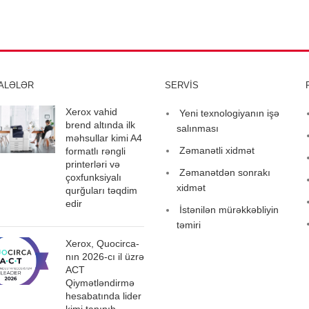
ALƏLƏR
SERVİS
Xerox vahid
Yeni texnologiyanın işə
brend altında ilk
salınması
məhsullar kimi A4
Zəmanətli xidmət
formatlı rəngli
printerləri və
Zəmanətdən sonrakı
çoxfunksiyalı
xidmət
qurğuları təqdim
edir
İstənilən mürəkkəbliyin
təmiri
Xerox, Quocirca-
nın 2026-cı il üzrə
ACT
Qiymətləndirmə
hesabatında lider