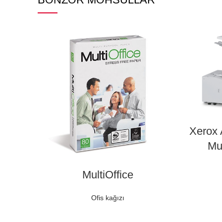
Xerox 
Mul
MultiOffice
Ofis kağızı