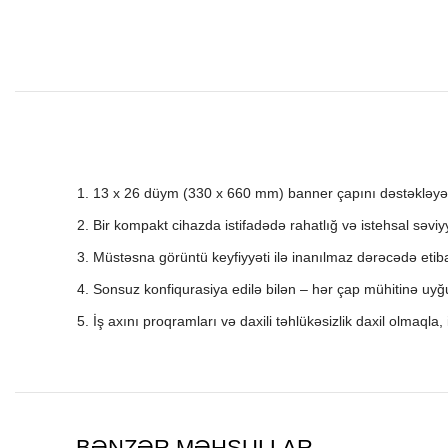
13 x 26 düym (330 x 660 mm) banner çapını dəstəklə
Bir kompakt cihazda istifadədə rahatlığ və istehsal səvi
Müstəsna görüntü keyfiyyəti ilə inanılmaz dərəcədə etiba
Sonsuz konfiqurasiya edilə bilən – hər çap mühitinə uyğu
İş axını proqramları və daxili təhlükəsizlik daxil olmaqla,
BƏNZƏR MƏHSULLAR