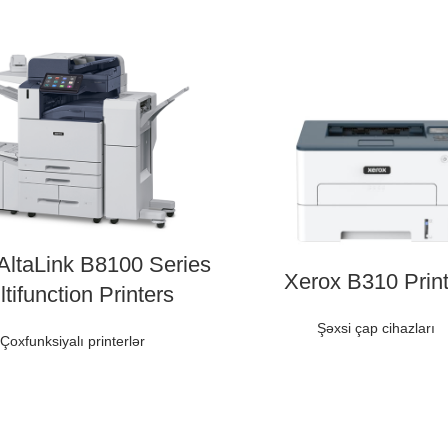
AltaLink B8100 Series
Xerox B310 Print
tifunction Printers
Şəxsi çap cihazları
Çoxfunksiyalı printerlər