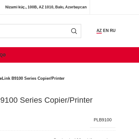
Nizami küç., 100B, AZ 1010, Bakı, Azərbaycan
AZ
EN
RU
QƏ
eLink B9100 Series Copier/Printer
9100 Series Copier/Printer
PLB9100