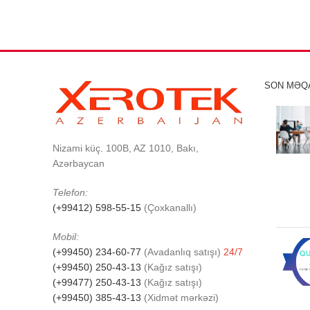
SON MƏQ
Nizami küç. 100B, AZ 1010, Bakı,
Azərbaycan
Telefon:
(+99412) 598-55-15
(Çoxkanallı)
Mobil:
(+99450) 234-60-77
(Avadanlıq satışı)
24/7
(+99450) 250-43-13
(Kağız satışı)
(+99477) 250-43-13
(Kağız satışı)
(+99450) 385-43-13
(Xidmət mərkəzi)