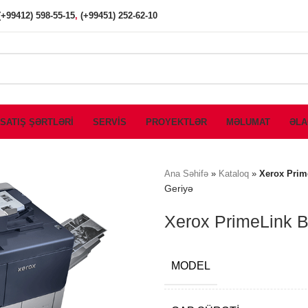
(+99412) 598-55-15
,
(+99451) 252-62-10
SATIŞ ŞƏRTLƏRİ
SERVİS
PROYEKTLƏR
MƏLUMAT
ƏLA
Ana Səhifə
»
Kataloq
»
Xerox Prim
Geriyə
Xerox PrimeLink B
MODEL