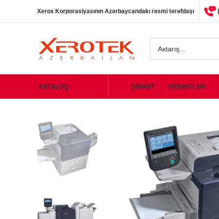
Xerox Korporasiyasının Azərbaycandakı rəsmi tərəfdaşı
KATALOQ
ŞİRKƏT
XİDMƏTLƏR