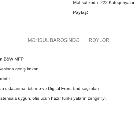
Məhsul kodu:
223
Kateqoriyalar:
Paylaş:
MƏHSUL BARƏSINDƏ
RƏYLƏR
yən B&W MFP
yyəsində geniş imkan
rlıdır
n qidalanma, bitirmə və Digital Front End seçimləri
 istehsala uyğun, ofis üçün hazır funksiyaların zənginliyi
.