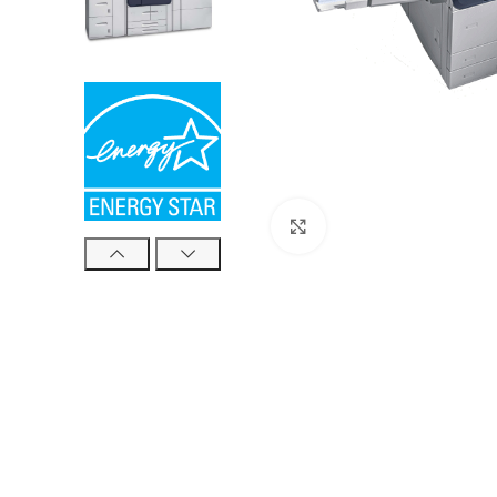
Böyütmək üçün tıklayın