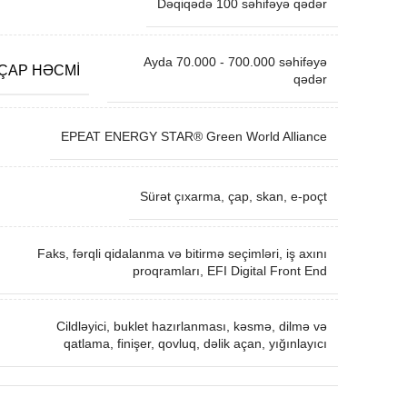
Dəqiqədə 100 səhifəyə qədər
Ayda 70.000 - 700.000 səhifəyə
 ÇAP HƏCMI
qədər
EPEAT ENERGY STAR® Green World Alliance
Sürət çıxarma, çap, skan, e-poçt
Faks, fərqli qidalanma və bitirmə seçimləri, iş axını
proqramları, EFI Digital Front End
Cildləyici, buklet hazırlanması, kəsmə, dilmə və
qatlama, finişer, qovluq, dəlik açan, yığınlayıcı