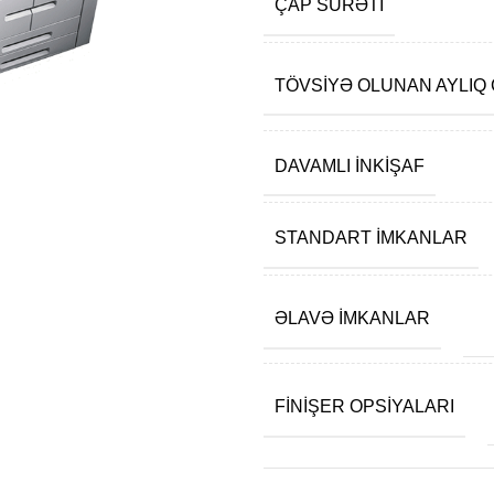
ÇAP SÜRƏTI
TÖVSIYƏ OLUNAN AYLIQ
DAVAMLI INKIŞAF
STANDART IMKANLAR
ƏLAVƏ IMKANLAR
FINIŞER OPSIYALARI