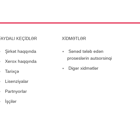
FAYDALI KEÇİDLƏR
XİDMƏTLƏR
Şirkət haqqında
Sənəd tələb edən
proseslərin autsorsinqi
Xerox haqqında
Digər xidmətlər
Tarixçə
Lisenziyalar
Partnyorlar
İşçilər