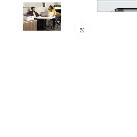
Böyütmək üçün tıklayın