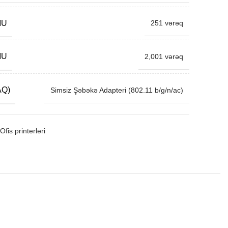
MU
251 vərəq
MU
2,001 vərəq
AQ)
Simsiz Şəbəkə Adapteri (802.11 b/g/n/ac)
Ofis printerləri