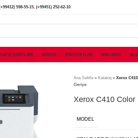
(+99412) 598-55-15
,
(+99451) 252-62-10
SATIŞ ŞƏRTLƏRİ
SERVİS
PROYEKTLƏR
MƏLUMAT
ƏLA
Ana Səhifə
»
Kataloq
»
Xerox C410 
Geriyə
Xerox C410 Color 
MODEL