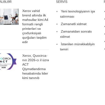
ALƏLƏR
SERVİS
Xerox vahid
Yeni texnologiyanın işə
brend altında ilk
salınması
məhsullar kimi A4
Zəmanətli xidmət
formatlı rəngli
printerləri və
Zəmanətdən sonrakı
çoxfunksiyalı
xidmət
qurğuları təqdim
edir
İstənilən mürəkkəbliyin
təmiri
Xerox, Quocirca-
nın 2026-cı il üzrə
ACT
Qiymətləndirmə
hesabatında lider
kimi tanınıb