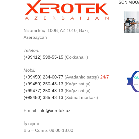
SON MƏQ
Nizami küç. 100B, AZ 1010, Bakı,
Azərbaycan
Telefon:
(+99412) 598-55-15
(Çoxkanallı)
Mobil:
(+99450) 234-60-77
(Avadanlıq satışı)
24/7
(+99450) 250-43-13
(Kağız satışı)
(+99477) 250-43-13
(Kağız satışı)
(+99450) 385-43-13
(Xidmət mərkəzi)
E-mail:
info@xerotek.az
İş rejimi
B.e – Cümə: 09:00-18:00