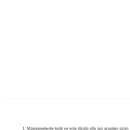
Müəssisələrdə kiçik və orta ölçülü ofis işçi qrupları üçün 