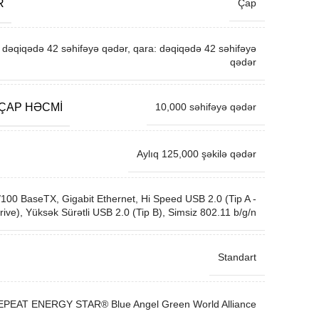
R
Çap
: dəqiqədə 42 səhifəyə qədər, qara: dəqiqədə 42 səhifəyə
qədər
 ÇAP HƏCMI
10,000 səhifəyə qədər
Aylıq 125,000 şəkilə qədər
100 BaseTX, Gigabit Ethernet, Hi Speed ​​USB 2.0 (Tip A -
ve), Yüksək Sürətli USB 2.0 (Tip B), Simsiz 802.11 b/g/n
Standart
EPEAT ENERGY STAR® Blue Angel Green World Alliance