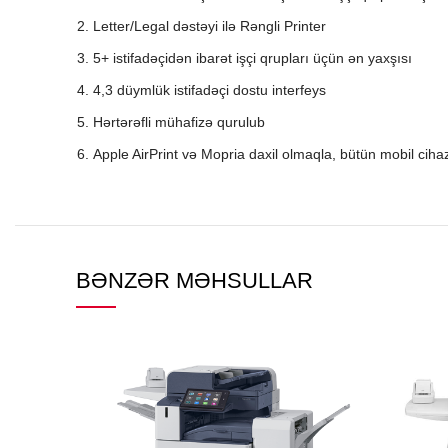
Letter/Legal dəstəyi ilə Rəngli Printer
5+ istifadəçidən ibarət işçi qrupları üçün ən yaxşısı
4,3 düymlük istifadəçi dostu interfeys
Hərtərəfli mühafizə qurulub
Apple AirPrint və Mopria daxil olmaqla, bütün mobil cihaz
BƏNZƏR MƏHSULLAR