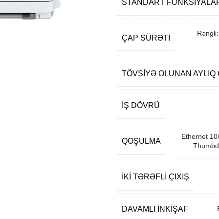
STANDART FUNKSIYALA
Rəngli
ÇAP SÜRƏTI
TÖVSIYƏ OLUNAN AYLIQ
İŞ DÖVRÜ
Ethernet 10/
QOŞULMA
Thumbdri
İKI TƏRƏFLI ÇIXIŞ
DAVAMLI INKIŞAF