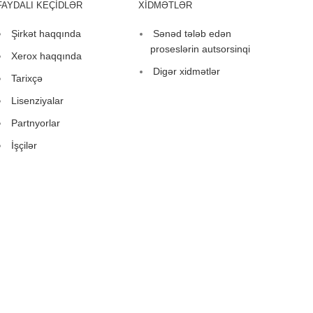
FAYDALI KEÇİDLƏR
XİDMƏTLƏR
Şirkət haqqında
Sənəd tələb edən
proseslərin autsorsinqi
Xerox haqqında
Digər xidmətlər
Tarixçə
Lisenziyalar
Partnyorlar
İşçilər