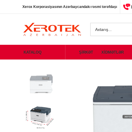
Xerox Korporasiyasının Azərbaycandakı rəsmi tərəfdaşı
KATALOQ
ŞİRKƏT
XİDMƏTLƏR