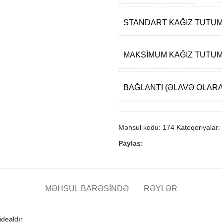
STANDART KAĞIZ TUTU
MAKSIMUM KAĞIZ TUTU
BAĞLANTI (ƏLAVƏ OLAR
Məhsul kodu:
174
Kateqoriyalar:
Paylaş:
MƏHSUL BARƏSINDƏ
RƏYLƏR
idealdır