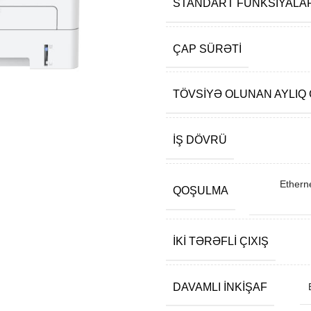
STANDART FUNKSIYALA
ÇAP SÜRƏTI
TÖVSIYƏ OLUNAN AYLIQ
İŞ DÖVRÜ
Ethern
QOŞULMA
İKI TƏRƏFLI ÇIXIŞ
DAVAMLI INKIŞAF