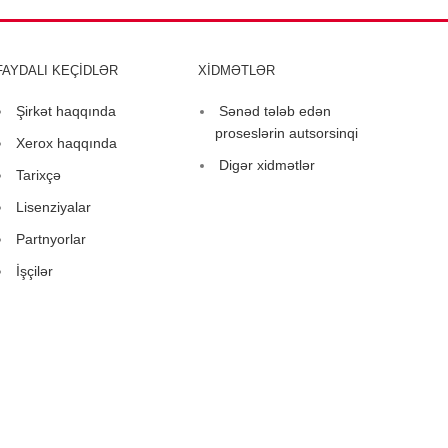
FAYDALI KEÇİDLƏR
XİDMƏTLƏR
Şirkət haqqında
Sənəd tələb edən
proseslərin autsorsinqi
Xerox haqqında
Digər xidmətlər
Tarixçə
Lisenziyalar
Partnyorlar
İşçilər