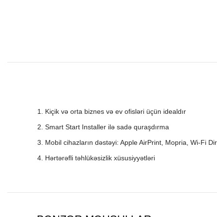
Kiçik və orta biznes və ev ofisləri üçün idealdır
Smart Start Installer ilə sadə quraşdırma
Mobil cihazların dəstəyi: Apple AirPrint, Mopria, Wi-Fi Di
Hərtərəfli təhlükəsizlik xüsusiyyətləri