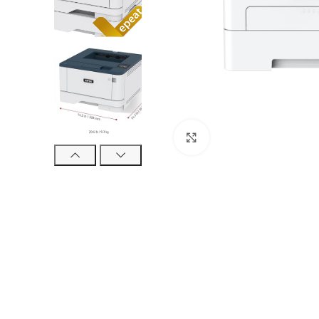
Böyütmək üçün tıklayın