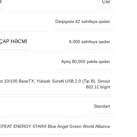
R
Çap
Dəqiqədə 42 səhifəyə qədər
 ÇAP HƏCMI
6,000 səhifəyə qədər
Aylıq 80,000 şəkilə qədər
et 10/100 BaseTX, Yüksək Sürətli USB 2.0 (Tip B), Simsiz
802.11 b/g/n
Standart
EPEAT ENERGY STAR® Blue Angel Green World Alliance