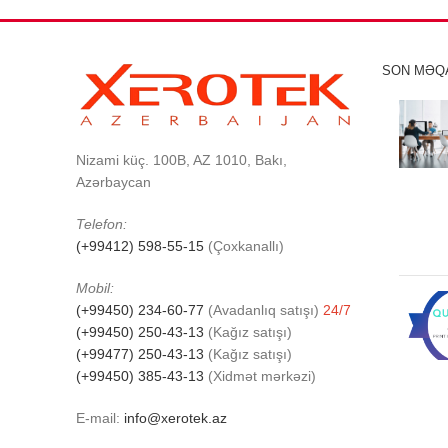
SON MƏQ
Nizami küç. 100B, AZ 1010, Bakı,
Azərbaycan
Telefon:
(+99412) 598-55-15
(Çoxkanallı)
Mobil:
(+99450) 234-60-77
(Avadanlıq satışı)
24/7
(+99450) 250-43-13
(Kağız satışı)
(+99477) 250-43-13
(Kağız satışı)
(+99450) 385-43-13
(Xidmət mərkəzi)
E-mail:
info@xerotek.az