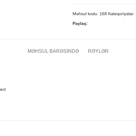
Məhsul kodu:
168
Kateqoriyalar:
Paylaş:
MƏHSUL BARƏSINDƏ
RƏYLƏR
rect