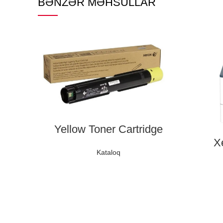
BƏNZƏR MƏHSULLAR
Yellow Toner Cartridge
X
Kataloq