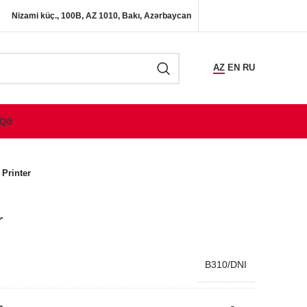
Nizami küç., 100B, AZ 1010, Bakı, Azərbaycan
AZ
EN
RU
QƏ
Printer
r
B310/DNI