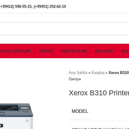
(+99412) 598-55-15
,
(+99451) 252-62-10
SATIŞ ŞƏRTLƏRİ
SERVİS
PROYEKTLƏR
MƏLUMAT
ƏLA
Ana Səhifə
»
Kataloq
»
Xerox B310 
Geriyə
Xerox B310 Printe
MODEL