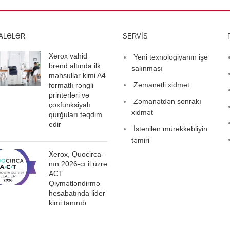
ALƏLƏR
SERVİS
Xerox vahid
Yeni texnologiyanın işə
brend altında ilk
salınması
məhsullar kimi A4
Zəmanətli xidmət
formatlı rəngli
printerləri və
Zəmanətdən sonrakı
çoxfunksiyalı
xidmət
qurğuları təqdim
edir
İstənilən mürəkkəbliyin
təmiri
Xerox, Quocirca-
nın 2026-cı il üzrə
ACT
Qiymətləndirmə
hesabatında lider
kimi tanınıb