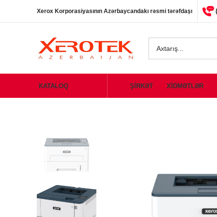
Xerox Korporasiyasının Azərbaycandakı rəsmi tərəfdaşı
KATALOQ
ŞİRKƏT
XİDMƏTLƏR