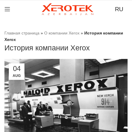
RU
тные
Главная страница
»
О компании Xerox
»
История компании
ьные
Xerox
та
История компании Xerox
вых
иным
04
AUG