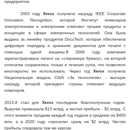
предприятия.
2003 году
Xerox
получила награду IEEE Corporate
Innovation Recognition, которой Институт инженеров
электротехники и электроники отмечает лучшие продукты и
концепции в сфере электронных технологий. Она была
выдана за линейку продуктов DocuTech, которая обеспечила
цифровую передачу и хранение документов для печати с
помощью одной машины.В 2006 году компания
зарегистрировала патент на «стираемую бумагу», на которой
отпечатки сохранялись только в течение суток, что позволяло
многократно ее использовать. Через год
Xerox
получила
Национальную медаль США «За технологии» - высшую
награду, которой президент страны отмечает ведущих
новаторов.
2
013-й стал для
Xerox
последним благополучным годом.
Выручка превышала $13 млрд, а чистая прибыль - $1 млрд. С
этого момента продажи каждый год падали в среднем на $450
млн, а в 2020 году «просели» сразу на $2 млрд. Чистая
прибыль следовала тем же курсом.