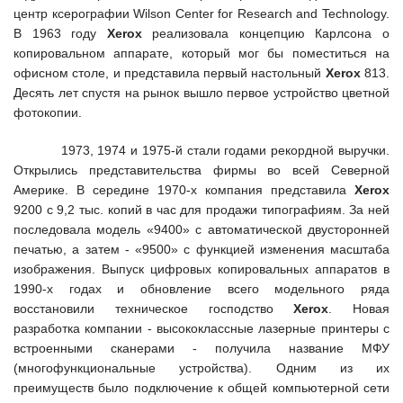
центр ксерографии Wilson Center for Research and Technology.
В 1963 году
Xerox
реализовала концепцию Карлсона о
копировальном аппарате, который мог бы поместиться на
офисном столе, и представила первый настольный
Xerox
813.
Десять лет спустя на рынок вышло первое устройство цветной
фотокопии.
1973, 1974 и 1975-й стали годами рекордной выручки.
Открылись представительства фирмы во всей Северной
Америке. В середине 1970-х компания представила
Xerox
9200 с 9,2 тыс. копий в час для продажи типографиям. За ней
последовала модель «9400» с автоматической двусторонней
печатью, а затем - «9500» с функцией изменения масштаба
изображения. Выпуск цифровых копировальных аппаратов в
1990-х годах и обновление всего модельного ряда
восстановили техническое господство
Xerox
. Новая
разработка компании - высококлассные лазерные принтеры с
встроенными сканерами - получила название МФУ
(многофункциональные устройства). Одним из их
преимуществ было подключение к общей компьютерной сети