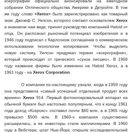
ксерографии официально анонсировали на ежегодном
собрании Оптического общества Америки в Детройте. В том
же году слово
«Xerox»
было зарегистрировано как товарный
знак. Джозеф С. Уилсон, которого считают основателем
Xerox
в знакомом нам виде, принял руководство компанией Haloid от
отца. Он распознал рыночный потенциал изобретения и в
1946 году подписал с Карлсоном соглашение о коммерческом
использовании технологии копирования. Чтобы выделить
новую систему, Уилсон придумал термин «ксерография»,
который происходит от греческого «сухое письмо». В 1958
году название фирмы было изменено на Haloid Xerox, а в
1961 году - на
Xerox Corporation
.
О компании по-настоящему узнали, когда в 1959 году
она представила «самый успешный отдельный продукт всех
времен»
Xerox
914. Первый фотокопировальный аппарат на
обычной бумаге был настолько популярным, что к концу 1961
года доход «Ксерокс» составил почти $60 млн, а в 1965 году
превысил $500 млн. В 1960-х компания существенно
расширилась, а ее инвесторы стали миллионерами. В 1960
году в Вебстере, штат Нью-Йорк, открыли исследовательский