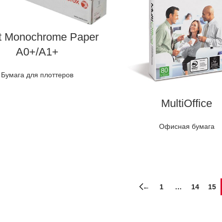
et Monochrome Paper
A0+/A1+
Бумага для плоттеров
MultiOffice
Офисная бумага
←
1
…
14
15