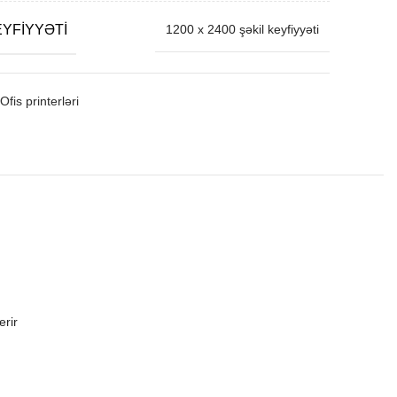
YFIYYƏTI
1200 x 2400 şəkil keyfiyyəti
Ofis printerləri
erir