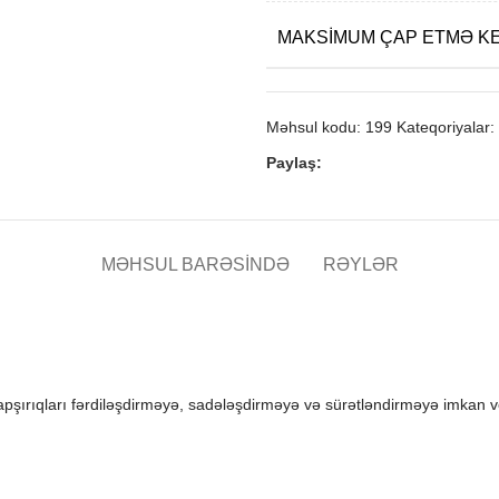
MAKSIMUM ÇAP ETMƏ KE
Məhsul kodu:
199
Kateqoriyalar:
Paylaş:
MƏHSUL BARƏSINDƏ
RƏYLƏR
n tapşırıqları fərdiləşdirməyə, sadələşdirməyə və sürətləndirməyə imkan v