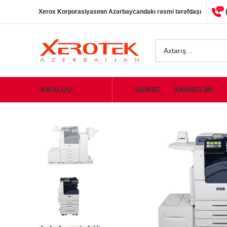
Xerox Korporasiyasının Azərbaycandakı rəsmi tərəfdaşı
KATALOQ
ŞİRKƏT
XİDMƏTLƏR