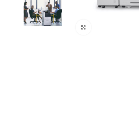
Böyütmək üçün tıklayın