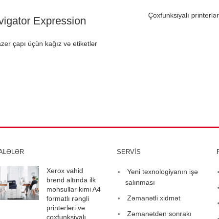
Çoxfunksiyalı printerlər
vigator Expression
azer çapı üçün kağız və etiketlər
ALƏLƏR
SERVİS
Xerox vahid
Yeni texnologiyanın işə
brend altında ilk
salınması
məhsullar kimi A4
Zəmanətli xidmət
formatlı rəngli
printerləri və
Zəmanətdən sonrakı
çoxfunksiyalı