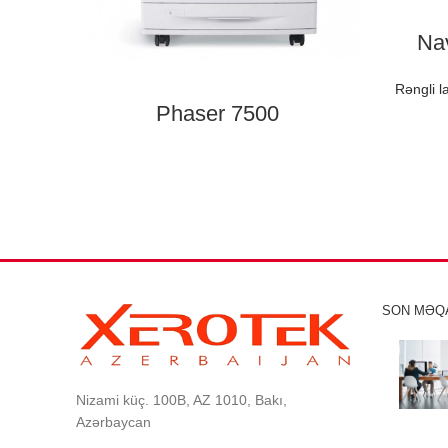
Na
Rəngli l
Phaser 7500
SON MƏQ
Nizami küç. 100B, AZ 1010, Bakı,
Azərbaycan