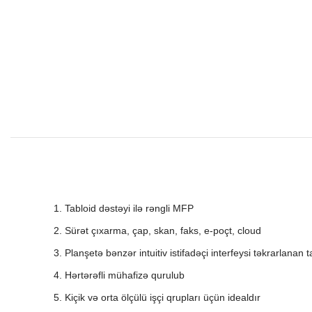
Tabloid dəstəyi ilə rəngli MFP
S
ü
r
ə
t
çı
xarma
, ç
ap
,
skan
,
faks
,
e
-
po
ç
t
,
cloud
Planşetə bənzər intuitiv istifadəçi interfeysi təkrarlana
Hərtərəfli mühafizə qurulub
Kiçik və orta ölçülü işçi qrupları üçün idealdır