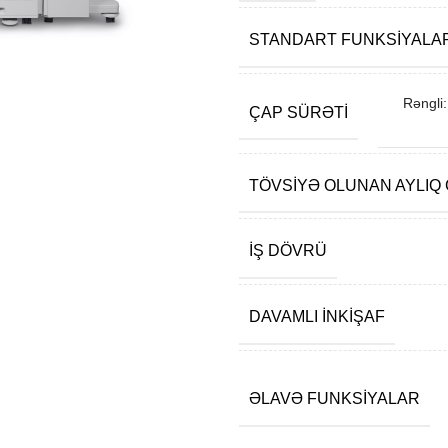
STANDART FUNKSIYALA
Rəngli
ÇAP SÜRƏTI
TÖVSIYƏ OLUNAN AYLIQ
İŞ DÖVRÜ
DAVAMLI INKIŞAF
ƏLAVƏ FUNKSIYALAR