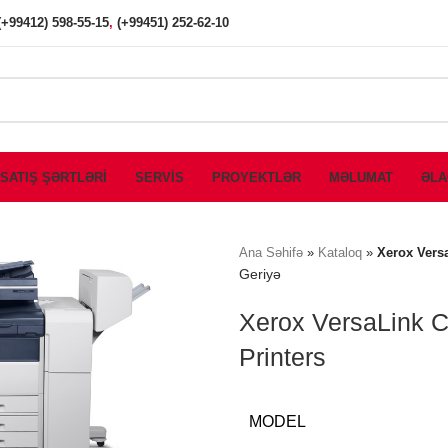
(+99412) 598-55-15
,
(+99451) 252-62-10
SATIŞ ŞƏRTLƏRİ
SERVİS
PROYEKTLƏR
MƏLUMAT
ƏLA
Ana Səhifə
»
Kataloq
»
Xerox Versa
Geriyə
Xerox VersaLink C
Printers
MODEL