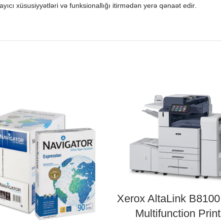
ayıcı xüsusiyyətləri və funksionallığı itirmədən yerə qənaət edir
.
Xerox AltaLink B8100
Multifunction Prin