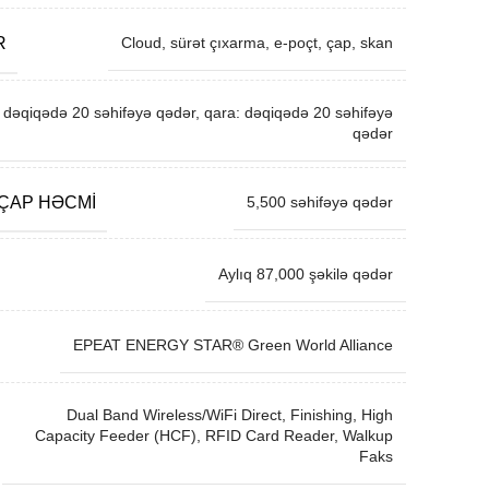
R
Cloud, sürət çıxarma, e-poçt, çap, skan
: dəqiqədə 20 səhifəyə qədər, qara: dəqiqədə 20 səhifəyə
qədər
 ÇAP HƏCMI
5,500 səhifəyə qədər
Aylıq 87,000 şəkilə qədər
EPEAT ENERGY STAR® Green World Alliance
Dual Band Wireless/WiFi Direct, Finishing, High
Capacity Feeder (HCF), RFID Card Reader, Walkup
Faks