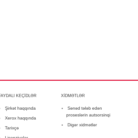
FAYDALI KEÇİDLƏR
XİDMƏTLƏR
Şirkət haqqında
Sənəd tələb edən
proseslərin autsorsinqi
Xerox haqqında
Digər xidmətlər
Tarixçə
Lisenziyalar